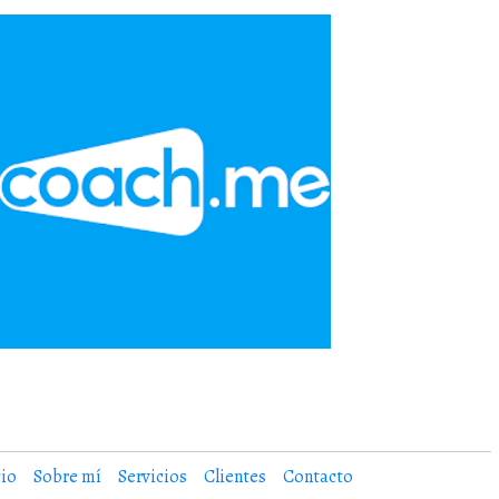
cio
Sobre mí
Servicios
Clientes
Contacto