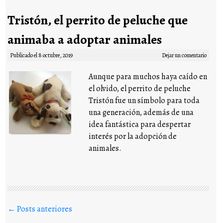
Tristón, el perrito de peluche que
animaba a adoptar animales
Publicado el
8 octubre, 2019
Dejar un comentario
Aunque para muchos haya caído en
el olvido, el perrito de peluche
Tristón fue un símbolo para toda
una generación, además de una
idea fantástica para despertar
interés por la adopción de
animales.
Buscar en los posts
←
Posts anteriores