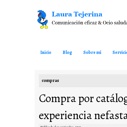
Saltar al contenido
Inicio
Blog
Sobre mí
Servici
compras
Compra por catálo
experiencia nefast