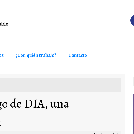
os
¿Con quién trabajo?
Contacto
go de DIA, una
a