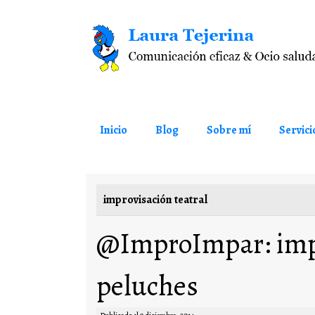
Saltar al contenido
Inicio
Blog
Sobre mí
Servici
improvisación teatral
@ImproImpar: impr
peluches