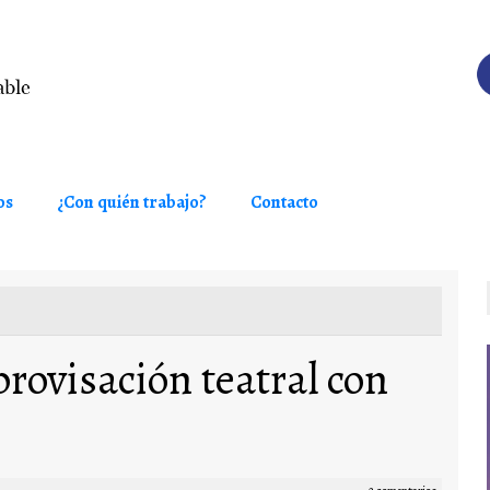
os
¿Con quién trabajo?
Contacto
ovisación teatral con