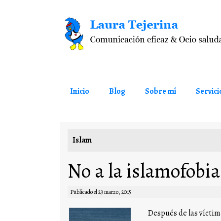
Saltar al contenido
Inicio
Blog
Sobre mí
Servici
Islam
No a la islamofobi
Publicado el
23 marzo, 2015
Después de las víctima