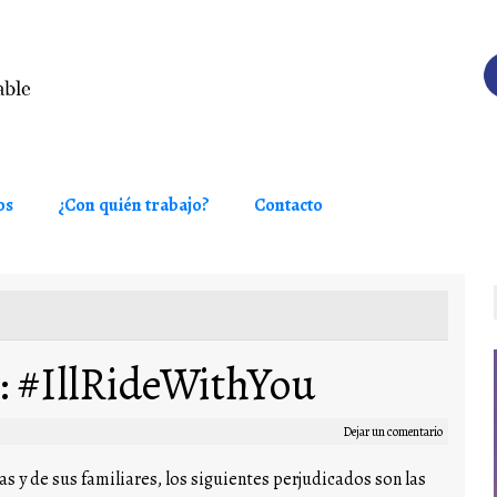
os
¿Con quién trabajo?
Contacto
a: #IllRideWithYou
Dejar un comentario
s y de sus familiares, los siguientes perjudicados son las