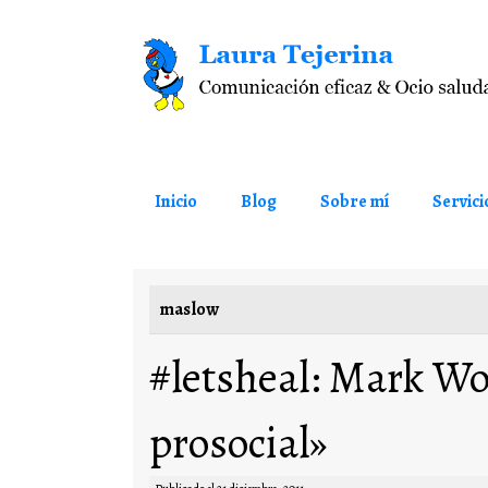
Saltar al contenido
Inicio
Blog
Sobre mí
Servici
maslow
#letsheal: Mark Wo
prosocial»