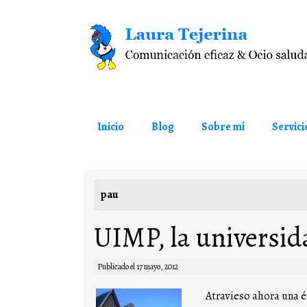
Saltar al contenido
Inicio
Blog
Sobre mí
Servici
pau
UIMP, la universid
Publicado el
17 mayo, 2012
Atravieso ahora una 