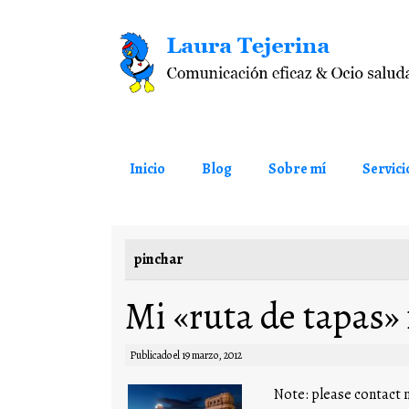
Saltar al contenido
Inicio
Blog
Sobre mí
Servici
pinchar
Mi «ruta de tapas»
Publicado el
19 marzo, 2012
Note: please contact m