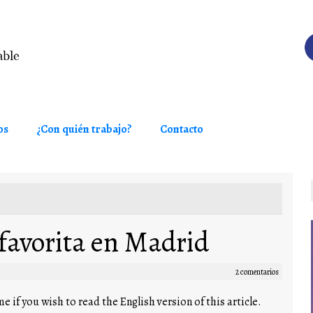
os
¿Con quién trabajo?
Contacto
 favorita en Madrid
2 comentarios
e if you wish to read the English version of this article.