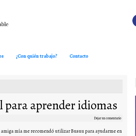
os
¿Con quién trabajo?
Contacto
al para aprender idiomas
Dejar un comentario
 amiga mía me recomendó utilizar Busuu para ayudarme en