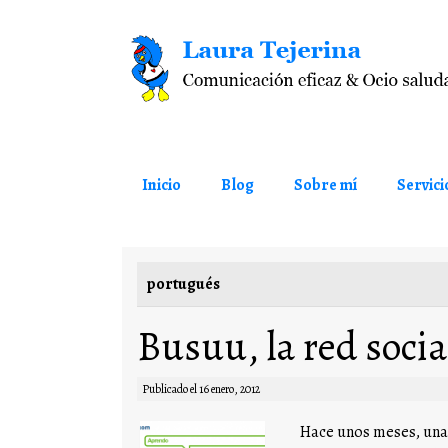
Saltar al contenido
Inicio
Blog
Sobre mí
Servici
portugués
Busuu, la red soci
Publicado el
16 enero, 2012
Hace unos meses, una