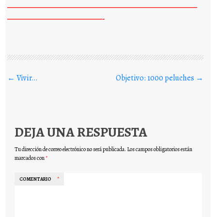
————————————————————————————
——————————————-
Buscar en los posts
←
Vivir…
Objetivo: 1000 peluches
→
DEJA UNA RESPUESTA
Tu dirección de correo electrónico no será publicada.
Los campos obligatorios están
marcados con
*
COMENTARIO
*