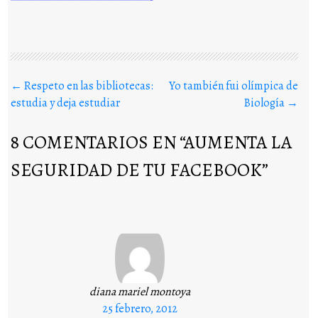
Buscar en los posts
←
Respeto en las bibliotecas:
Yo también fui olímpica de
estudia y deja estudiar
Biología
→
8 COMENTARIOS EN “
AUMENTA LA
SEGURIDAD DE TU FACEBOOK
”
diana mariel montoya
25 febrero, 2012