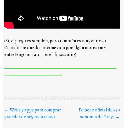
(Sí, el juego es simplón, pero también es muy curioso.
Cuando me quedo sin conexión por algún motivo me
entretengo un rato con el dinosaurio).
————————————————————————————
——————————————-
Buscar en los posts
←
Webs y apps para comprar
Peluche oficial de «50
y vender de segunda mano
sombras de Grey»
→