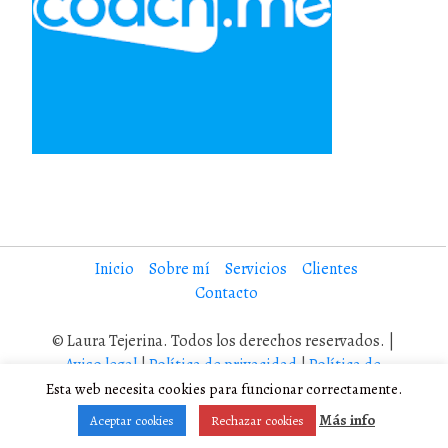
Inicio
Sobre mí
Servicios
Clientes
Contacto
© Laura Tejerina. Todos los derechos reservados. |
Aviso legal
|
Política de privacidad
|
Política de
cookies
Esta web necesita cookies para funcionar correctamente.
Diseño adaptado por Laura Tejerina a partir de Coller, un tema
Más info
Aceptar cookies
Rechazar cookies
Wordpress de
Rohit Tripathi