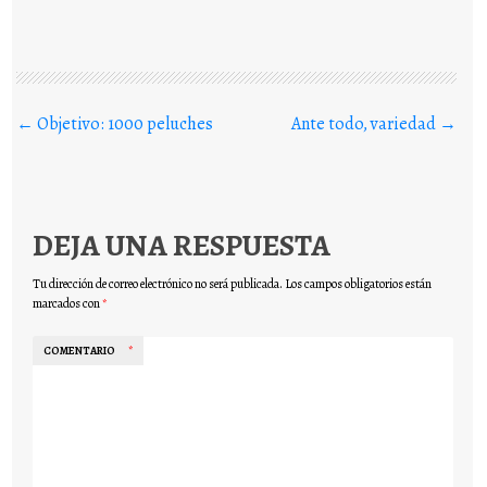
Buscar en los posts
←
Objetivo: 1000 peluches
Ante todo, variedad
→
DEJA UNA RESPUESTA
Tu dirección de correo electrónico no será publicada.
Los campos obligatorios están
marcados con
*
COMENTARIO
*