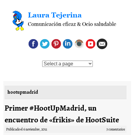
Saltar al contenido
hootupmadrid
Primer #HootUpMadrid, un
encuentro de «frikis» de HootSuite
Publicado el
6 noviembre, 2011
3 comentarios