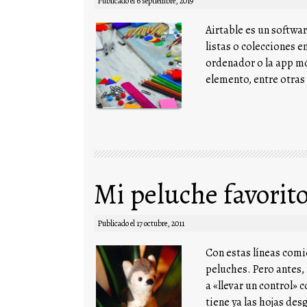
Publicado el
6 septiembre, 2019
Airtable es un softwa
listas o colecciones e
ordenador o la app m
elemento, entre otras
Mi peluche favorit
Publicado el
17 octubre, 2011
Con estas líneas comi
peluches. Pero antes,
a «llevar un control»
tiene ya las hojas de