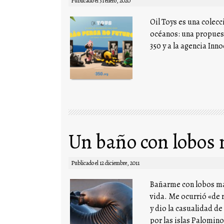
Publicado el
31 enero, 2020
Oil Toys es una colec
océanos: una propues
350 y a la agencia Inno
Un baño con lobos
Publicado el
12 diciembre, 2011
Bañarme con lobos mar
vida. Me ocurrió «de 
y dio la casualidad d
por las islas Palomin