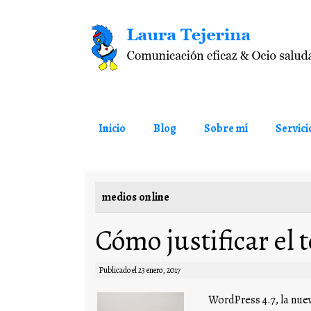
Saltar al contenido
Inicio
Blog
Sobre mí
Servici
medios online
Cómo justificar el 
Publicado el
23 enero, 2017
WordPress 4.7, la nue