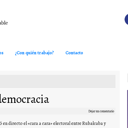
os
¿Con quién trabajo?
Contacto
democracia
Dejar un comentario
 en directo el «cara a cara» electoral entre Rubalcaba y