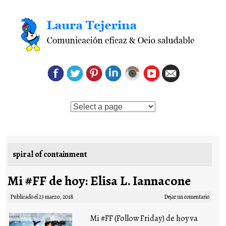
Saltar al contenido
spiral of containment
Mi #FF de hoy: Elisa L. Iannacone
Publicado el
23 marzo, 2018
Dejar un comentario
Mi #FF (Follow Friday) de hoy va