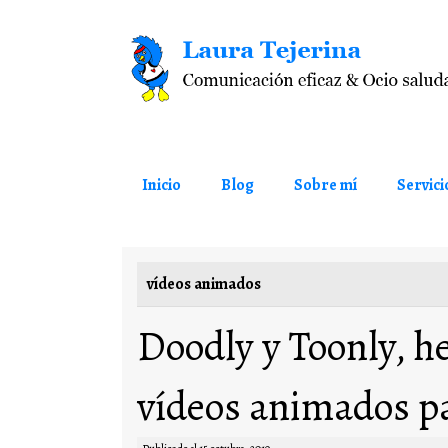
Saltar al contenido
Inicio
Blog
Sobre mí
Servici
vídeos animados
Doodly y Toonly, h
vídeos animados p