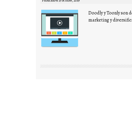
Publicado el
15 octubre, 2019
Doodly y Toonly son 
marketing y diversific