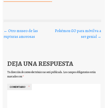
——————————————-
Buscar en los posts
←
Otro museo de las
Pokémon GO para móvil va a
rupturas amorosas
ser genial
→
DEJA UNA RESPUESTA
Tu dirección de correo electrónico no será publicada.
Los campos obligatorios están
marcados con
*
COMENTARIO
*