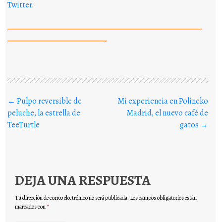
Twitter
.
————————————————————————————
——————————————-
Buscar en los posts
←
Pulpo reversible de
Mi experiencia en Polineko
peluche, la estrella de
Madrid, el nuevo café de
TeeTurtle
gatos
→
DEJA UNA RESPUESTA
Tu dirección de correo electrónico no será publicada.
Los campos obligatorios están
marcados con
*