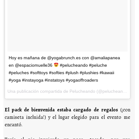
Hoy es mañana de @yogabrunch.es con @amaliapanea
en @espaciomuelle36
#pelucheando #peluche
#peluches #softtoys #softies #plush #plushies #kawaii
#yoga #instayoga #instatoys #yogaoffroaders
Una publicación compartida de Pelucheando (@pelucheando) el
2
El pack de bienvenida estaba cargado de regalos
(¡con
camiseta incluida!) y el lugar elegido para el evento me
encantó.