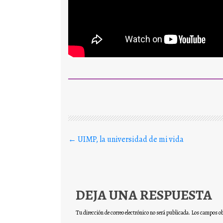
——————————————————————
Buscar en los posts
←
UIMP, la universidad de mi vida
DEJA UNA RESPUESTA
Tu dirección de correo electrónico no será publicada.
Los campos ob