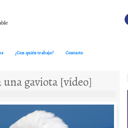
os
¿Con quién trabajo?
Contacto
 una gaviota [vídeo]