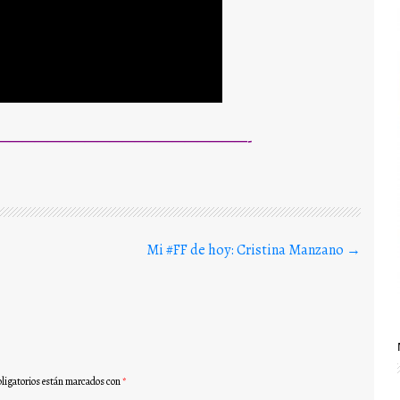
————————————————————-
Mi #FF de hoy: Cristina Manzano
→
ligatorios están marcados con
*