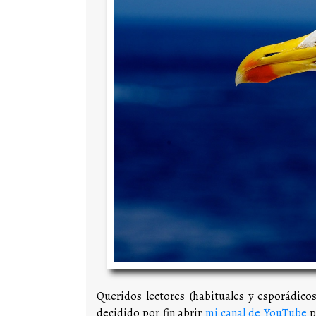
Queridos lectores (habituales y esporádic
decidido por fin abrir
mi canal de YouTube
p