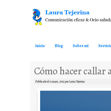
Saltar al contenido
Inicio
Blog
Sobre mí
Servici
Cómo hacer callar a
Publicado el
21 mayo, 2012
por
Laura Tejerina