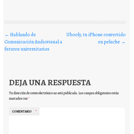
Buscar en los posts
←
Hablando de
Ubooly, tu iPhone convertido
Comunicación Audiovisual a
en peluche
→
futuros universitarios
DEJA UNA RESPUESTA
Tu dirección de correo electrónico no será publicada.
Los campos obligatorios están
marcados con
*
COMENTARIO
*