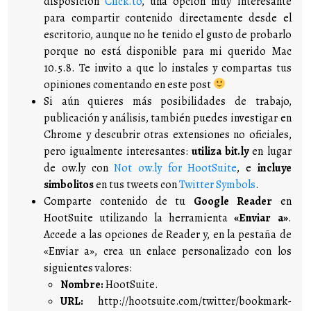
disposición
Click.to
, una opción muy interesante
para compartir contenido directamente desde el
escritorio, aunque no he tenido el gusto de probarlo
porque no está disponible para mi querido Mac
10.5.8. Te invito a que lo instales y compartas tus
opiniones comentando en este post
Si aún quieres más posibilidades de trabajo,
publicación y análisis, también puedes investigar en
Chrome y descubrir otras extensiones no oficiales,
pero igualmente interesantes:
utiliza bit.ly
en lugar
de ow.ly con
Not ow.ly for HootSuite
, e
incluye
simbolitos
en tus tweets con
Twitter Symbols
.
Comparte contenido de tu
Google Reader
en
HootSuite utilizando la herramienta
«Enviar a»
.
Accede a las opciones de Reader y, en la pestaña de
«Enviar a», crea un enlace personalizado con los
siguientes valores:
Nombre:
HootSuite.
URL:
http://hootsuite.com/twitter/bookmark-