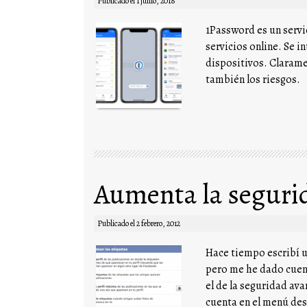
Publicado el
1 junio, 2018
1Password es un servi
servicios online. Se i
dispositivos. Clarame
también los riesgos.
Aumenta la seguri
Publicado el
2 febrero, 2012
Hace tiempo escribí u
pero me he dado cuen
el de la seguridad ava
cuenta en el menú desp