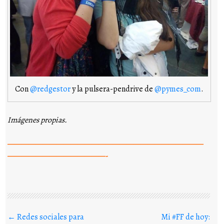
Con
@redgestor
y la pulsera-pendrive de
@pymes_com
.
Imágenes propias.
————————————————————————————
——————————————-
Buscar en los posts
←
Redes sociales para
Mi #FF de hoy: