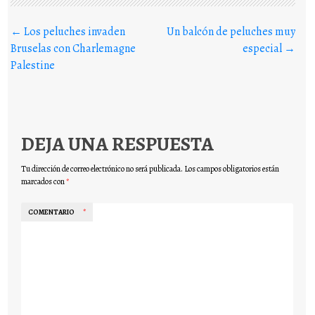
Buscar en los posts
←
Los peluches invaden
Un balcón de peluches muy
Bruselas con Charlemagne
especial
→
Palestine
DEJA UNA RESPUESTA
Tu dirección de correo electrónico no será publicada.
Los campos obligatorios están
marcados con
*
COMENTARIO
*