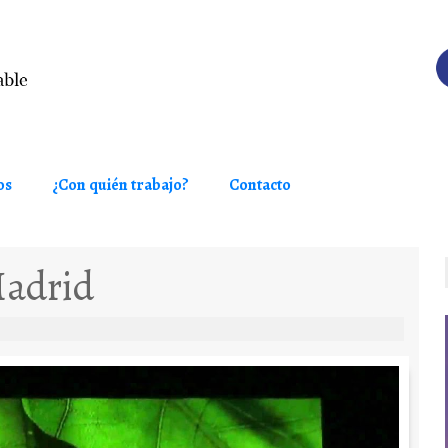
os
¿Con quién trabajo?
Contacto
adrid