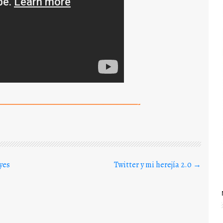
————————————————————-
yes
Twitter y mi herejía 2.0
→