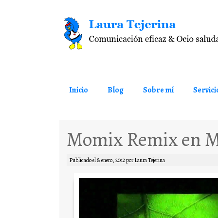
Saltar al contenido
Inicio
Blog
Sobre mí
Servici
Momix Remix en M
Publicado el
8 enero, 2012
por
Laura Tejerina