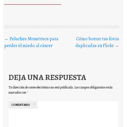
——————————————-
Buscar en los posts
←
Peluches Monstruos para
Cómo borrar tus fotos
perder el miedo al cáncer
duplicadas en Flickr
→
DEJA UNA RESPUESTA
Tu dirección de correo electrónico no será publicada.
Los campos obligatorios están
marcados con
*
COMENTARIO
*