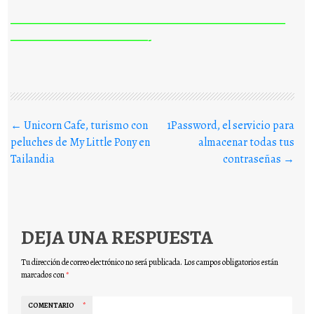
————————————————————————————
——————————————-
Buscar en los posts
←
Unicorn Cafe, turismo con
1Password, el servicio para
peluches de My Little Pony en
almacenar todas tus
Tailandia
contraseñas
→
DEJA UNA RESPUESTA
Tu dirección de correo electrónico no será publicada.
Los campos obligatorios están
marcados con
*
COMENTARIO
*