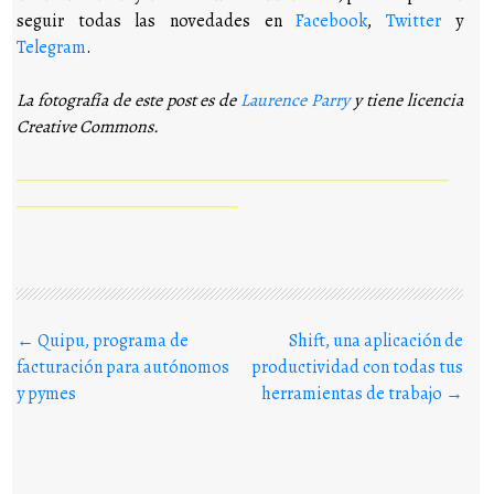
seguir todas las novedades en
Facebook
,
Twitter
y
Telegram
.
La fotografía de este post es de
Laurence Parry
y tiene licencia
Creative Commons.
————————————————————————————
——————————————-
Buscar en los posts
←
Quipu, programa de
Shift, una aplicación de
facturación para autónomos
productividad con todas tus
y pymes
herramientas de trabajo
→