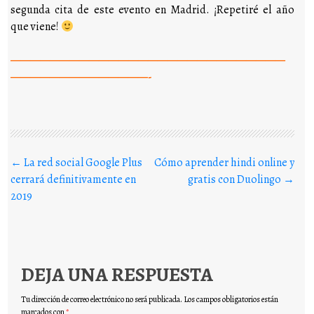
segunda cita de este evento en Madrid. ¡Repetiré el año
que viene!
————————————————————————————
——————————————-
Buscar en los posts
←
La red social Google Plus
Cómo aprender hindi online y
cerrará definitivamente en
gratis con Duolingo
→
2019
DEJA UNA RESPUESTA
Tu dirección de correo electrónico no será publicada.
Los campos obligatorios están
marcados con
*