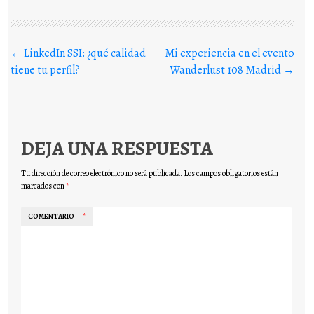
Buscar en los posts
←
LinkedIn SSI: ¿qué calidad
Mi experiencia en el evento
tiene tu perfil?
Wanderlust 108 Madrid
→
DEJA UNA RESPUESTA
Tu dirección de correo electrónico no será publicada.
Los campos obligatorios están
marcados con
*
COMENTARIO
*