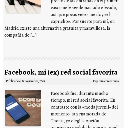
precio de las entradas en el primer
caso suele ser demasiado elevado,
así que pocas veces me doy «el
capricho». Por suerte para mí, en
Madrid existe una alternativa gratuita y maravillosa: la
compañía de […]
Facebook, mi (ex) red social favorita
Publicado el
8 noviembre, 2011
Dejar un comentario
Facebook fue, durante mucho
tiempo, mi red social favorita. En
contraste con la «moda juvenil» del
momento, tan enamorada de
Tuenti, yo elegí la opción
americana y «global», que en aquel