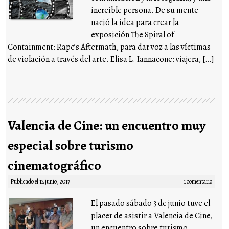
increíble persona. De su mente
nació la idea para crear la
exposición The Spiral of
Containment: Rape’s Aftermath, para dar voz a las víctimas
de violación a través del arte. Elisa L. Iannacone: viajera, […]
Valencia de Cine: un encuentro muy
especial sobre turismo
cinematográfico
Publicado el
12 junio, 2017
1 comentario
El pasado sábado 3 de junio tuve el
placer de asistir a Valencia de Cine,
un encuentro sobre turismo