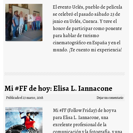
El evento Uclés, pueblo de película
se celebró el pasado sábado 23 de
junio en Uclés, Cuenca. Y tuve el
honor de participar como ponente
para hablar de turismo
cinematográfico en España y en el
mundo. ¡Te cuento mi experiencia!
Mi #FF de hoy: Elisa L. Iannacone
Publicado el
23 marzo, 2018
Dejar un comentario
Mi #FF (Follow Friday) de hoy va
para Elisa L. Iannacone, una
excelente profesional de la
comunicación y la fotografía, y una