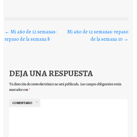
Buscar en los posts
←
Mi año de 12 semanas:
Mi año de 12 semanas: repaso
repaso de la semana 8
de la semana 10
→
DEJA UNA RESPUESTA
Tu dirección de correo electrónico no será publicada.
Los campos obligatorios están
marcados con
*
COMENTARIO
*