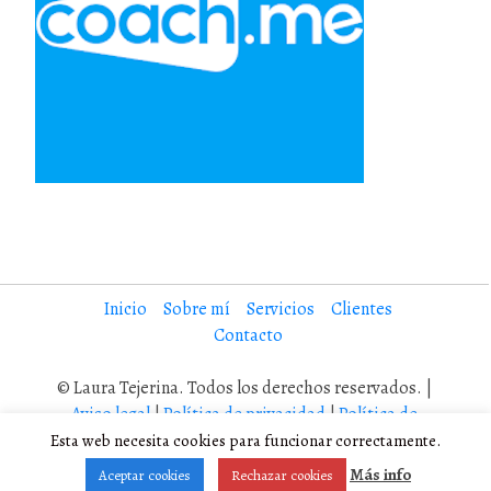
Inicio
Sobre mí
Servicios
Clientes
Contacto
© Laura Tejerina. Todos los derechos reservados. |
Aviso legal
|
Política de privacidad
|
Política de
cookies
Esta web necesita cookies para funcionar correctamente.
Diseño adaptado por Laura Tejerina a partir de Coller, un tema
Más info
Aceptar cookies
Rechazar cookies
Wordpress de
Rohit Tripathi