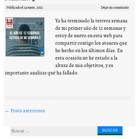
Publicado el
24 enero, 2021
Dejar un comentario
Ya ha terminado la tercera semana
de mi primer año de 12 semanas y
estoy de nuevo en esta web para
compartir contigo los avances que
he hecho en los últimos días. En
esta ocasión no he estado a la
altura de mis objetivos, y es
importante analizar qué ha fallado.
Buscar en los posts
←
Posts anteriores
Buscar...